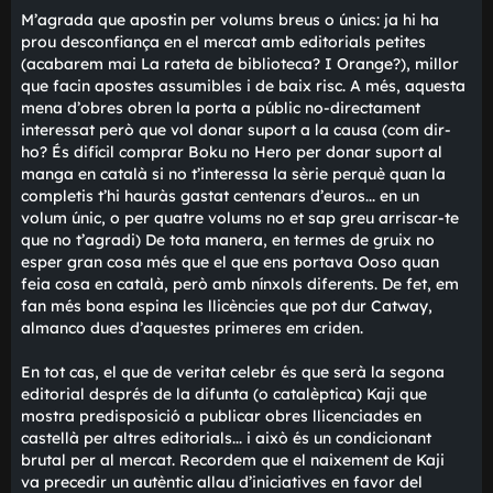
e
però a les altres dues potser els donaria una oportunitat
jumanji
Grua elegant
Re: Neix Catway Edicions
M
01/06/2025 a les 11:43
i
Jo el que no entenc és per què comencen amb Cube Arts
s
tenen les altres dues, que segur que vendran més i serà
s
una millor carta de presentació. Cube Arts hauria tingut
a
t
sentit si no existís el manga de Minecraft en català, però
g
que ara mateix... no l'hi veig cap sentit. Tant de bo aviat
e
diguin alguna cosa sobre dates, perquè l'ansietat
m'envaeix.
vebaixa
Conill atrevit
Re: Neix Catway Edicions
M
01/06/2025 a les 12:15
i