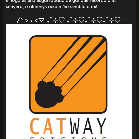
llicència no hi sigui. Es diu Catway Edicions i com a
e
curiositat,
el logo és una esgarrapada de gat que recorda a la
senyera, o almenys això m'ho sembla a mi!
/ᐠ > ˕ <マ ₊˚⊹♡ ₊˚⊹♡₊˚⊹♡₊˚⊹♡