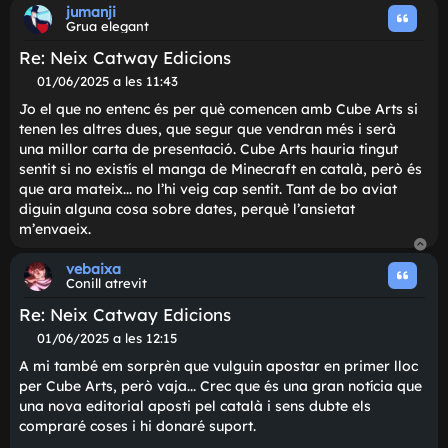
Què us sembla? A mi, personalment les dues últimes em
criden l'atenció, sobretot comparat amb tota la resta q
es publica en català!
El CM del compte de Twitter és molt amable i kawaii
>ヮ<^₎ Seguiu-los! @CatwayEd
Merlot
Moderador
Gat viu
Re: Neix Catway Edicions
M
31/05/2025 a les 00:11
i
El logo em va agradar molt quan el vaig veure. Però qu
s
es venguin com a «Catway Ediciones» i a les xarxes tot
s
sigui en català i castellà em fa mala espina.
a
t
g
Del que han anunciat, Cube Arts no la compraria per res