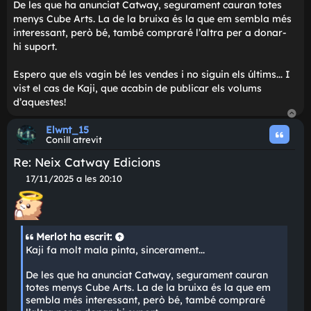
t
avisaran:
g
e
Elwnt_15
Conill atrevit
Re: Neix Catway Edicions
M
15/11/2025 a les 21:55
i