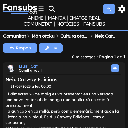
|
|
ANIME
MANGA
IMATGE REAL
|
|
COMUNITAT
NOTÍCIES
FANSUBS
Comunitat
Món otaku
Cultura otaku
Neix Catway Edicions
Respon
10 missatges • Pàgina
1
de
1
Lluis_Cat
Conill atrevit
Neix Catway Edicions
M
31/05/2025 a les 00:00
i
El dimecres 28 de maig es va presentar en una xerrada
s
una nova editorial de manga que publicarà en català
s
principalment,
a
t
i algun cop en castellà, però complementàriament quan 
g