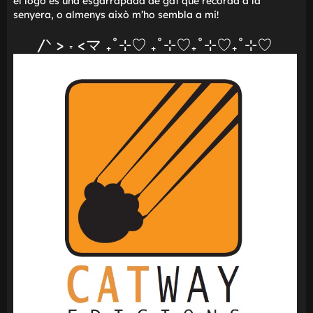
llicència no hi sigui. Es diu Catway Edicions i com a
e
curiositat,
el logo és una esgarrapada de gat que recorda a la
senyera, o almenys això m'ho sembla a mi!
/ᐠ > ˕ <マ ₊˚⊹♡ ₊˚⊹♡₊˚⊹♡₊˚⊹♡