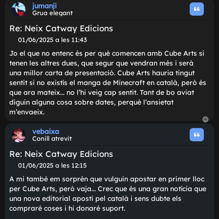
Què us sembla? A mi, personalment les dues últimes em
criden l'atenció, sobretot comparat amb tota la resta q
es publica en català!
El CM del compte de Twitter és molt amable i kawaii
>ヮ<^₎ Seguiu-los! @CatwayEd
Connectat
Connectat
Merlot
Moderador
Gat viu
Re: Neix Catway Edicions
M
31/05/2025 a les 00:11
i
El logo em va agradar molt quan el vaig veure. Però qu
s
es venguin com a «Catway Ediciones» i a les xarxes tot
s
sigui en català i castellà em fa mala espina.
a
t
g
Del que han anunciat, Cube Arts no la compraria per res