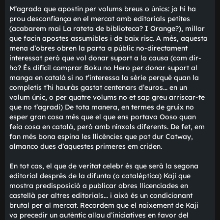
e
però a les altres dues potser els donaria una oportunitat
jumanji
Grua elegant
Re: Neix Catway Edicions
M
01/06/2025 a les 11:43
i
Jo el que no entenc és per què comencen amb Cube Arts
s
tenen les altres dues, que segur que vendran més i serà
s
una millor carta de presentació. Cube Arts hauria tingut
a
t
sentit si no existís el manga de Minecraft en català, però
g
que ara mateix... no l'hi veig cap sentit. Tant de bo aviat
e
diguin alguna cosa sobre dates, perquè l'ansietat
m'envaeix.
vebaixa
Conill atrevit
Re: Neix Catway Edicions
M
01/06/2025 a les 12:15
i