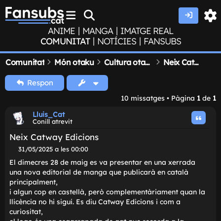
|
|
ANIME
MANGA
IMATGE REAL
|
|
COMUNITAT
NOTÍCIES
FANSUBS
Comunitat
Món otaku
Cultura otaku
Neix Catway Edicions
Respon
10 missatges • Pàgina
1
de
1
Lluis_Cat
Conill atrevit
Neix Catway Edicions
M
31/05/2025 a les 00:00
i
El dimecres 28 de maig es va presentar en una xerrada
s
una nova editorial de manga que publicarà en català
s
principalment,
a
t
i algun cop en castellà, però complementàriament quan 
g