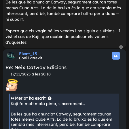
t
avisaran:
g
e
Elwnt_15
Conill atrevit
Re: Neix Catway Edicions
M
15/11/2025 a les 21:55
i