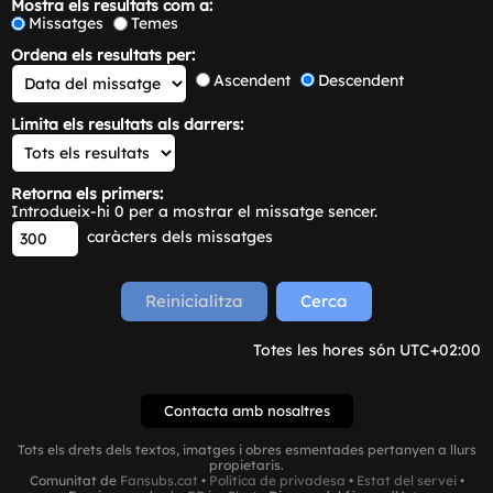
Mostra els resultats com a:
Missatges
Temes
Ordena els resultats per:
Ascendent
Descendent
Limita els resultats als darrers:
Retorna els primers:
Introdueix-hi 0 per a mostrar el missatge sencer.
caràcters dels missatges
Totes les hores són
UTC+02:00
Contacta amb nosaltres
Tots els drets dels textos, imatges i obres esmentades pertanyen a llurs
propietaris.
Comunitat de
Fansubs.cat
•
Política de privadesa
•
Estat del servei
•