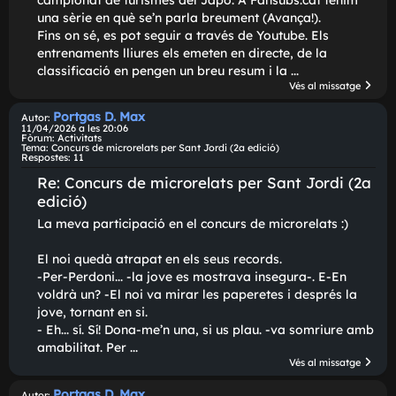
Portgas D. Max
Autor:
20/04/2026 a les 22:29
Fòrum:
Altres temes
Tema:
Arrenca la SUPER GT 2026!
Respostes:
1
Arrenca la SUPER GT 2026!
Ha començat el campionat de la SUPER GT, el princi
campionat de turismes del Japó. A Fansubs.cat teni
una sèrie en què se'n parla breument (Avança!).
Fins on sé, es pot seguir a través de Youtube. Els
entrenaments lliures els emeten en directe, de la
classificació en pengen un breu resum i la ...
Vés al missatg
Portgas D. Max
Autor:
11/04/2026 a les 20:06
Fòrum:
Activitats
Tema:
Concurs de microrelats per Sant Jordi (2a edició)
Respostes:
11
Re: Concurs de microrelats per Sant Jordi (
edició)
La meva participació en el concurs de microrelats :)