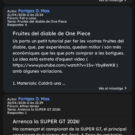
gràcies!!!!!
No creus que les dues mares tenen un comportament
molt extrem? Com si en Maehara i l'Asanagi fossin
criminals xd
Vés al missatg
Portgas D. Max
Autor:
21/04/2026 a les 22:24
Fòrum:
Fet a casa
Tema:
Fruites del diable de One Piece
Respostes:
4
Fruites del diable de One Piece
Us porto un petit tutorial per fer les vostres fruites d
diable, que, per experiència, queden millor i són més
econòmiques que les que pots comprar a les botigue
La idea està extreta d'aquest vídeo (
https://www.youtube.com/watch?v=1Sv-Yby8WK8 )
amb algunes variacions.
1. Materials: Caldrà una ...
Vés al missatg