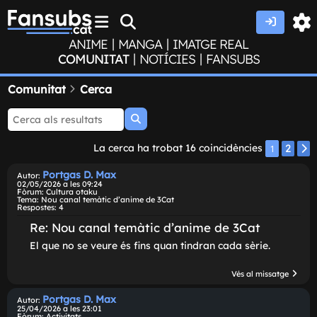
|
|
ANIME
MANGA
IMATGE REAL
|
|
COMUNITAT
NOTÍCIES
FANSUBS
Comunitat
Cerca
Cerca
La cerca ha trobat 16 coincidències
2
1
Portgas D. Max
Autor:
02/05/2026 a les 09:24
Fòrum:
Cultura otaku
Tema:
Nou canal temàtic d'anime de 3Cat
Respostes:
4
Re: Nou canal temàtic d'anime de 3Cat
El que no se veure és fins quan tindran cada sèrie.
Vés al missatg