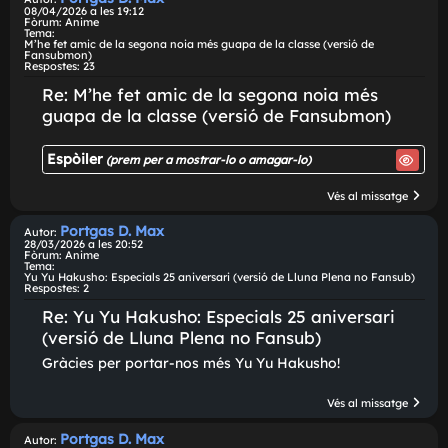
El noi quedà atrapat en els seus records.
-Per-Perdoni... -la jove es mostrava insegura-. E-En
voldrà un? -El noi va mirar les paperetes i després l
jove, tornant en si.
- Eh... sí. Sí! Dona-me'n una, si us plau. -va somriure 
amabilitat. Per ...
Vés al missatg
Portgas D. Max
Autor:
08/04/2026 a les 19:12
Fòrum:
Anime
Tema:
M'he fet amic de la segona noia més guapa de la classe (versió de
Fansubmon)
Respostes:
23
Re: M'he fet amic de la segona noia més
guapa de la classe (versió de Fansubmon)
Espòiler
(prem per a mostrar-lo o amagar-lo)
Vés al missatg