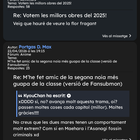
Portgas D. Max
Autor:
25/04/2026 a les 23:01
Fòrum:
Activitats
Tema:
Votem les millors obres del 2025!
Respostes:
58
Re: Votem les millors obres del 2025!
Veig que hauré de veure la flor fragant
Vés al missatg
Portgas D. Max
Autor:
22/04/2026 a les 19:15
Fòrum:
Anime
Tema:
M'he fet amic de la segona noia més guapa de la classe (versió de
Fansubmon)
Respostes:
23
Re: M'he fet amic de la segona noia més
guapa de la classe (versió de Fansubmon)
KyouChan
ha escrit:
xDDDD sí, no? avança molt aquesta trama, oi?
passen moltes coses cada capítol (millor). Moltes