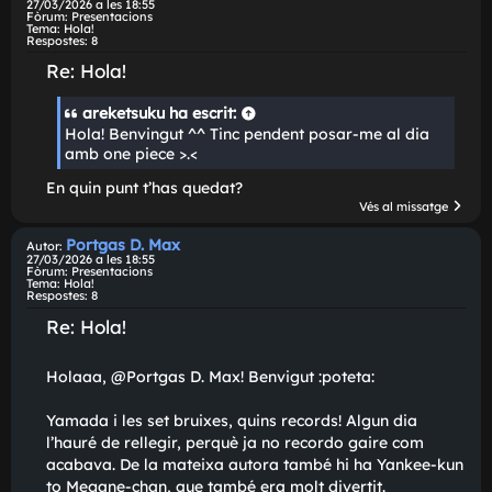
Portgas D. Max
Autor:
28/03/2026 a les 20:52
Fòrum:
Anime
Tema:
Yu Yu Hakusho: Especials 25 aniversari (versió de Lluna Plena no Fans
Respostes:
2
Re: Yu Yu Hakusho: Especials 25 aniversari
(versió de Lluna Plena no Fansub)
Gràcies per portar-nos més Yu Yu Hakusho!
Vés al missatg
Portgas D. Max
Autor:
27/03/2026 a les 18:55
Fòrum:
Presentacions
Tema:
Hola!
Respostes:
8
Re: Hola!
areketsuku
ha escrit:
Hola! Benvingut ^^ Tinc pendent posar-me al dia
amb one piece >.<
En quin punt t'has quedat?