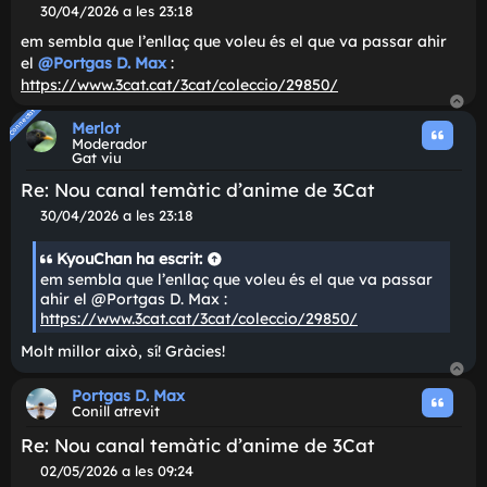
Connectat
Connectat
KyouChan
Llop protector
Re: Nou canal temàtic d'anime de 3Cat
M
30/04/2026 a les 23:18
i
em sembla que l'enllaç que voleu és el que va passar ah
s
el
@Portgas D. Max
:
s
https://www.3cat.cat/3cat/coleccio/29850/
a
t
Connectat
Connectat
g
Merlot
e
Moderador
Gat viu
Re: Nou canal temàtic d'anime de 3Cat
M
30/04/2026 a les 23:18
i
s
KyouChan
ha escrit:
s
em sembla que l'enllaç que voleu és el que va passar
a
ahir el @Portgas D. Max :
t
https://www.3cat.cat/3cat/coleccio/29850/
g