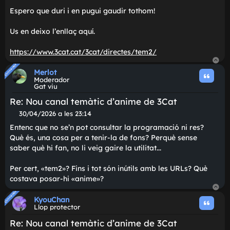
també el mateix dia de l'estrena Fullmetal Alchemist
e
Brotherhood.
Espero que duri i en pugui gaudir tothom!
Us en deixo l'enllaç aquí.
https://www.3cat.cat/3cat/directes/tem2/
Connectat
Connectat
Merlot
Moderador
Gat viu
Re: Nou canal temàtic d'anime de 3Cat
M
30/04/2026 a les 23:14
i
Entenc que no se'n pot consultar la programació ni res?
s
Què és, una cosa per a tenir-la de fons? Perquè sense
s
saber què hi fan, no li veig gaire la utilitat...
a
t
g
Per cert, «tem2»? Fins i tot són inútils amb les URLs? Qu
e
costava posar-hi «anime»?