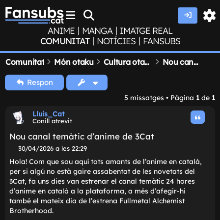
|
|
ANIME
MANGA
IMATGE REAL
|
|
COMUNITAT
NOTÍCIES
FANSUBS
Comunitat
Món otaku
Cultura otaku
Nou canal temàtic d'anime de 3Cat
Respon
5 missatges • Pàgina
1
de
1
Lluis_Cat
Conill atrevit
Nou canal temàtic d'anime de 3Cat
M
30/04/2026 a les 22:29
i
Hola! Com que sou aquí tots amants de l'anime en catal
s
per si algú no està gaire assabentat de les novetats del
s
3Cat, fa uns dies van estrenar el canal temàtic 24 hores
a
t
d'anime en català a la plataforma, a més d'afegir-hi
g