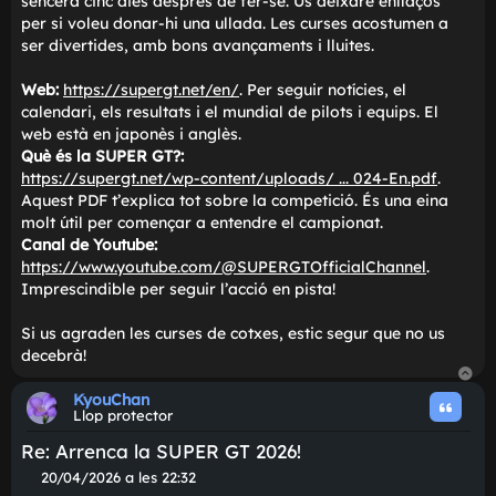
entrenaments lliures els emeten en directe, de la
e
classificació en pengen un breu resum i la cursa la peng
sencera cinc dies després de fer-se. Us deixaré enllaços
per si voleu donar-hi una ullada. Les curses acostumen 
ser divertides, amb bons avançaments i lluites.
Web:
https://supergt.net/en/
. Per seguir notícies, el
calendari, els resultats i el mundial de pilots i equips. El
web està en japonès i anglès.
Què és la SUPER GT?:
https://supergt.net/wp-content/uploads/ ... 024-En.pdf
.
Aquest PDF t'explica tot sobre la competició. És una ein
molt útil per començar a entendre el campionat.
Canal de Youtube:
https://www.youtube.com/@SUPERGTOfficialChannel
.
Imprescindible per seguir l'acció en pista!
Si us agraden les curses de cotxes, estic segur que no us
decebrà!