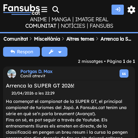
|
|
ANIME
MANGA
IMATGE REAL
|
|
COMUNITAT
NOTÍCIES
FANSUBS
Comunitat
Miscel·lània
Altres temes
Arrenca la SUPER GT 2026!
Respon
2 missatges • Pàgina
1
de
1
Portgas D. Max
Conill atrevit
Arrenca la SUPER GT 2026!
M
20/04/2026 a les 22:29
i
Ha començat el campionat de la SUPER GT, el principal
s
campionat de turismes del Japó. A Fansubs.cat tenim u
s
sèrie en què se'n parla breument (Avança!).
a
t
Fins on sé, es pot seguir a través de Youtube. Els
g