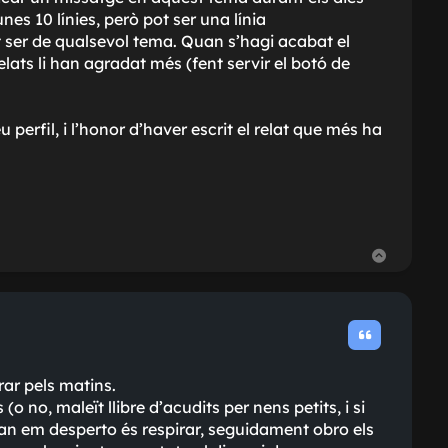
nes 10 línies, però pot ser una línia
pot ser de qualsevol tema. Quan s’hagi acabat el
ts li han agradat més (fent servir el botó de
perfil, i l’honor d’haver escrit el relat que més ha
T
o
r
n
a
a
l
’
i
n
rar pels matins.
i
o no, maleït llibre d'acudits per nens petits, i si
c
i
quan em desperto és respirar, seguidament obro els