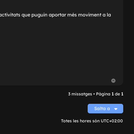
d’activitats que puguin aportar més moviment a la
T
o
r
n
3 missatges • Pàgina
1
de
1
a
a
l
Salta a
’
i
n
Totes les hores són
UTC+02:00
i
c
i