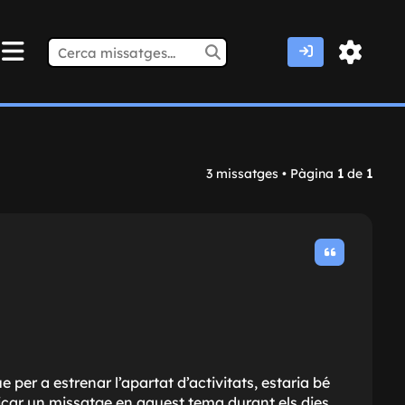
3 missatges • Pàgina
1
de
1
per a estrenar l’apartat d’activitats, estaria bé
icar un missatge en aquest tema durant els dies