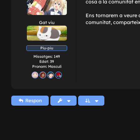
cosa a la comunitat entr
Ens tornarem a veure a
comunitat, comparteix
Gat viu
Piu-piu
Missatges:
149
Edat:
39
Pronom:
Masculí
Respon