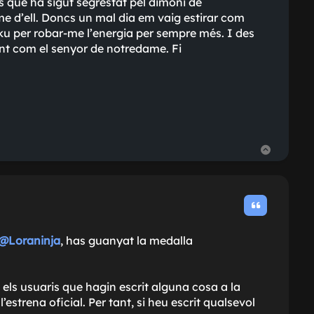
os que ha sigut segrestat pel dimoni de
e d'ell. Doncs un mal dia em vaig estirar com
Goku per robar-me l'energia per sempre més. I des
nt com el senyor de notredame. Fi
T
o
r
n
a
a
l
’
i
n
@Loraninja
, has guanyat la medalla
i
c
i
els usuaris que hagin escrit alguna cosa a la
estrena oficial. Per tant, si heu escrit qualsevol