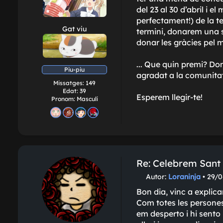
del 23 al 30 d’abril i 
perfectament!) de la te
Gat viu
termini, donarem una s
donar les gràcies pel m
... Que quin premi? Don
Piu-piu
agradat a la comunita
Missatges:
149
Edat:
39
Esperem llegir-te!
Pronom:
Masculí
Re: Celebrem Sant J
M
Autor:
Loraninja
•
29/0
i
Bon dia, vinc a explica
s
Com totes les persones 
s
em desperto i hi sento
a