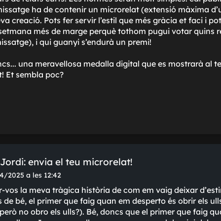
el missatge ha de contenir un microrelat (extensió màxima d’u
va creació. Pots fer servir l’estil que més gràcia et faci i 
etmana més de marge perquè tothom pugui votar quins rela
issatge), i qui guanyi s’endurà un premi!
cs... una meravellosa medalla digital que es mostrarà al teu 
t! Et sembla poc?
ordi: envia el teu microrelat!
4/2025 a les 12:42
r-vos la meva tràgica història de com em vaig deixar d'esti
de bé, el primer que faig quan em desperto és obrir els ulls (
 però no obro els ulls?). Bé, doncs que el primer que faig 