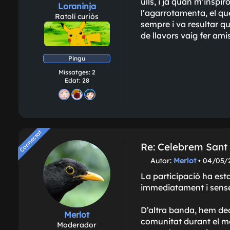
t
ulls, i ja quan m'inspi
Loraninja
g
l'agarrotamenta, el qu
Ratolí curiós
e
sempre i va resultar qu
de llavors vaig fer am
Pingu
Missatges:
2
Edat:
28
Connectat
Connectat
Re: Celebrem Sant J
M
Autor:
Merlot
•
04/05/2
i
La participació ha es
s
immediatament i sens
s
a
t
D’altra banda, hem dec
Merlot
g
comunitat durant el mes
Moderador
e