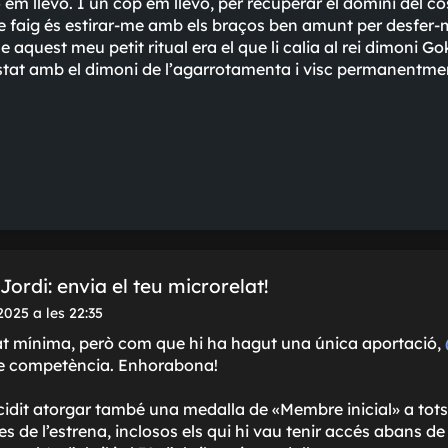
ro em llevo. I un cop em llevo, per recuperar el domini del c
e faig és estirar-me amb els braços ben amunt per desfer-m
e aquest meu petit ritual era el que li calia al rei dimoni 
istat amb el dimoni de l'agarrotamenta i visc permanentme
ordi: envia el teu microrelat!
025 a les 22:35
tat mínima, però com que hi ha hagut una única aportació,
e competència. Enhorabona!
idit atorgar també una medalla de «Membre inicial» a tots 
 de l’estrena, inclosos els qui hi vau tenir accés abans de l’