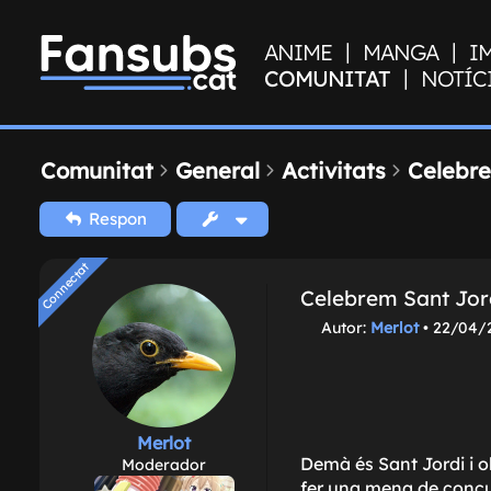
|
|
ANIME
MANGA
I
|
COMUNITAT
NOTÍC
Comunitat
General
Activitats
Celebre
Respon
Connectat
Connectat
Celebrem Sant Jordi
M
Autor:
Merlot
•
22/04/2
i
s
s
a
t
Merlot
g
Demà és Sant Jordi i o
Moderador
e
fer una mena de concur