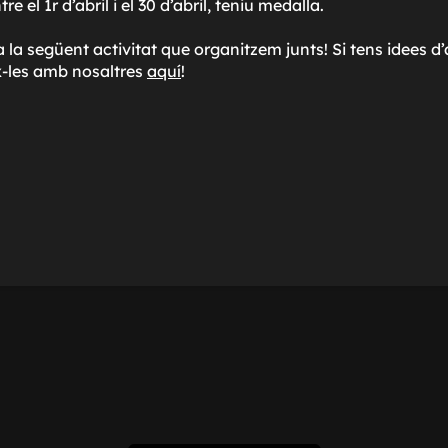
e el 1r d’abril i el 30 d’abril, teniu medalla.
 la següent activitat que organitzem junts! Si tens idees 
-les amb nosaltres
aquí
!