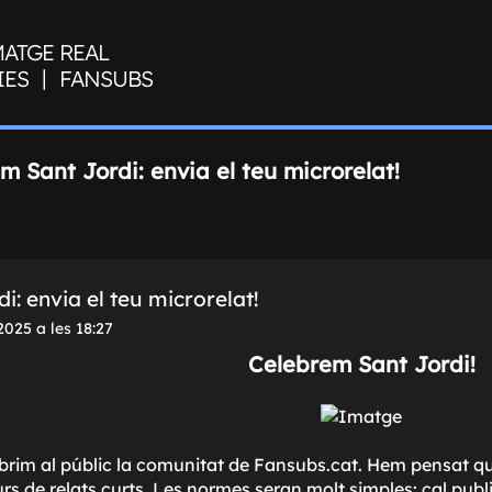
MATGE REAL
|
IES
FANSUBS
m Sant Jordi: envia el teu microrelat!
: envia el teu microrelat!
025 a les 18:27
Celebrem Sant Jordi!
brim al públic la comunitat de Fansubs.cat. Hem pensat que 
s de relats curts. Les normes seran molt simples: cal publ