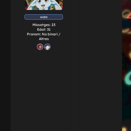
wao
Missatges:
23
Edat:
31
Pronom:
No binari /
Altres