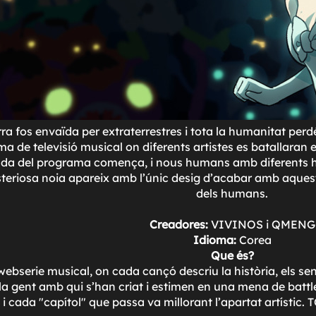
rra fos envaïda per extraterrestres i tota la humanitat pe
a de televisió musical on diferents artistes es batallaran 
a del programa comença, i nous humans amb diferents hist
eriosa noia apareix amb l'únic desig d'acabar amb aquest ho
dels humans.
Creadores:
VIVINOS i QMENG
Idioma:
Corea
Que és?
webserie musical, on cada cançó descriu la història, els sen
a gent amb qui s'han criat i estimen en una mena de battle
i cada "capítol" que passa va millorant l'apartat artístic.