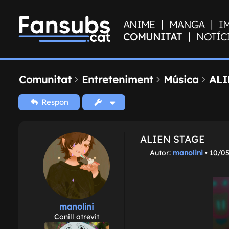
|
|
ANIME
MANGA
I
|
COMUNITAT
NOTÍC
Comunitat
Entreteniment
Música
ALI
Respon
ALIEN STAGE
M
Autor:
manolini
•
10/05
i
s
s
a
t
manolini
g
Conill atrevit
e