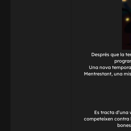
Després que la te
program
Una nova temporad
Mentrestant, una mist
Es tracta d'una 
competeixen contra l
bones 