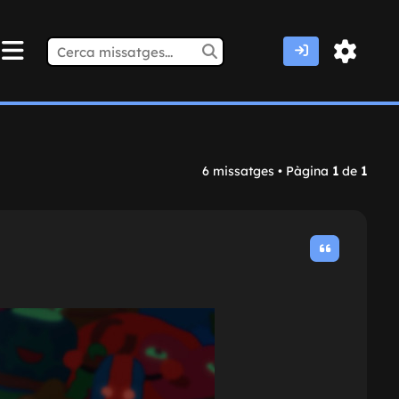
6 missatges • Pàgina
1
de
1