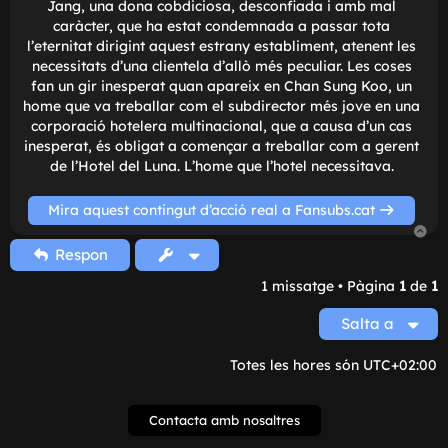
Sinopsi:
Just al cor de la ciutat de Seül, hi ha un curiós i vell hot
un testimoni del fet que les coses no sempre són el qu
semblen. Al capdavant d'aquest hotel hi ha la Man Wo
Jang, una dona cobdiciosa, desconfiada i amb mal
caràcter, que ha estat condemnada a passar tota
l'eternitat dirigint aquest estrany establiment, atenent 
necessitats d'una clientela d'allò més peculiar. Les cos
fan un gir inesperat quan apareix en Chan Sung Koo, 
home que va treballar com el subdirector més jove en 
corporació hotelera multinacional, que a causa d'un c
Respon
inesperat, és obligat a començar a treballar com a ger
de l'Hotel del Luna. L'home que l'hotel necessitava.
1 missatge • Pàgina
1
de
1
Salta a
Mira aquest contingut d’acció real a Fansubs.cat
Totes les hores són
UTC+02:00
Contacta amb nosaltres