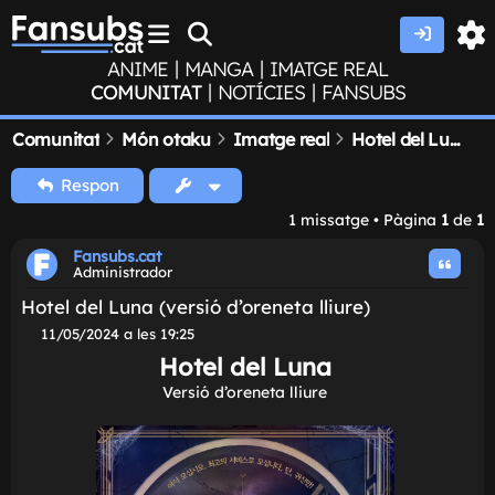
|
|
ANIME
MANGA
IMATGE REAL
|
|
COMUNITAT
NOTÍCIES
FANSUBS
Comunitat
Món otaku
Imatge real
Hotel del Luna (versió d’oreneta lliure)
Respon
1 missatge • Pàgina
1
de
1
Fansubs.cat
Administrador
Hotel del Luna (versió d’oreneta lliure)
M
11/05/2024 a les 19:25
i
Hotel del Luna
s
s
Versió d’oreneta lliure
a
t
g