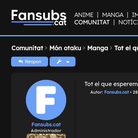
|
|
ANIME
MANGA
I
|
COMUNITAT
NOTÍC
Comunitat
Món otaku
Manga
Tot el 
Respon
Tot el que esperem
M
Autor:
Fansubs.cat
•
28
i
s
s
a
t
Fansubs.cat
g
Administrador
e