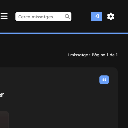
1 missatge • Pàgina
1
de
1
er