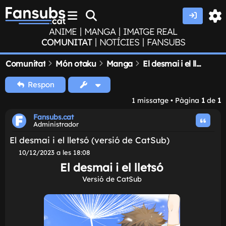
|
|
ANIME
MANGA
IMATGE REAL
|
|
COMUNITAT
NOTÍCIES
FANSUBS
Comunitat
Món otaku
Manga
El desmai i el lletsó (versió de CatSub)
Respon
1 missatge • Pàgina
1
de
1
Fansubs.cat
Administrador
El desmai i el lletsó (versió de CatSub)
M
10/12/2023 a les 18:08
i
El desmai i el lletsó
s
s
Versió de CatSub
a
t
g