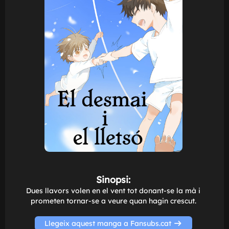
e
Sinopsi: