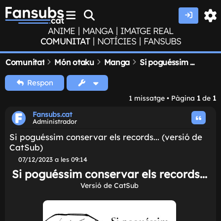
|
|
ANIME
MANGA
IMATGE REAL
|
|
COMUNITAT
NOTÍCIES
FANSUBS
Comunitat
Món otaku
Manga
Si poguéssim conservar els records... (versió de CatSub)
Respon
1 missatge • Pàgina
1
de
1
Fansubs.cat
Administrador
Si poguéssim conservar els records... (versió d
CatSub)
M
07/12/2023 a les 09:14
i
Si poguéssim conservar els records.
s
s
Versió de CatSub
a