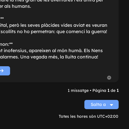
er als humans.
**
al, però les seves plàcides vides aviat es veuran
Escollits no ho permetran: que comenci la guerra!
mon:**
t inofensius, apareixen al món humà. Els Nens
 alarmes. Una vegada més, la lluita continua!
T
o
r
n
1 missatge • Pàgina
1
de
1
a
a
l
Salta a
’
i
n
Totes les hores són
UTC+02:00
i
c
i