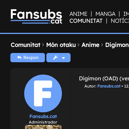
|
|
ANIME
MANGA
I
|
COMUNITAT
NOTÍC
Comunitat
Món otaku
Anime
Digimon 
Respon
Digimon (OAD) (ver
M
Autor:
Fansubs.cat
•
12
i
s
s
a
t
Fansubs.cat
g
Administrador
e