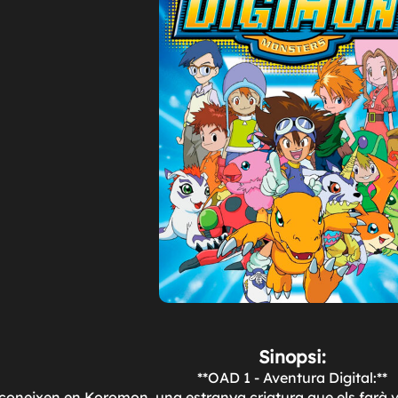
Sinopsi:
**OAD 1 - Aventura Digital:**
ri coneixen en Koromon, una estranya criatura que els farà v