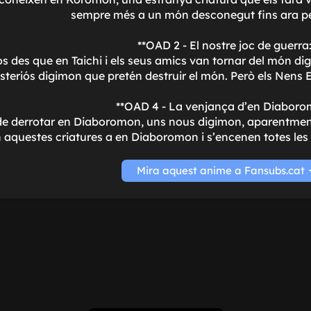
sempre més a un món desconegut fins ara p
**OAD 2 - El nostre joc de guerra:
des que en Taichi i els seus amics van tornar del món digit
steriós digimon que pretén destruir el món. Però els Nens 
**OAD 4 - La venjança d'en Diaboro
de derrotar en Diaboromon, uns nous digimon, aparentmen
n aquestes criatures a en Diaboromon i s'encenen totes les
Mira aquest anime a Fansubs.cat