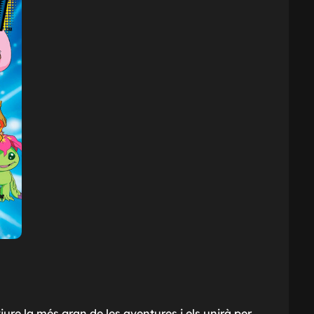
iure la més gran de les aventures i els unirà per