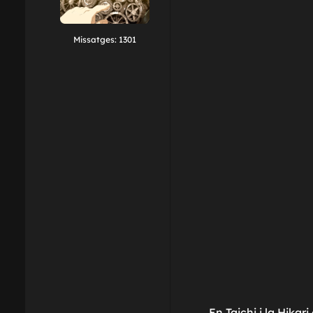
Missatges:
1301
En Taichi i la Hika