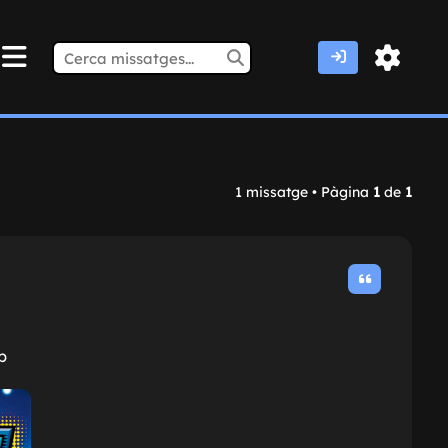
1 missatge • Pàgina
1
de
1
b