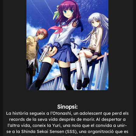
e
Sinopsi: