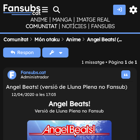
|
|
ANIME
MANGA
IMATGE REAL
|
|
COMUNITAT
NOTÍCIES
FANSUBS
Comunitat
Món otaku
Anime
Angel Beats! (versió de Lluna Plena no Fansub)
Respon
1 missatge • Pàgina
1
de
1
Fansubs.cat
Administrador
Angel Beats! (versió de Lluna Plena no Fansub
M
12/04/2020 a les 17:03
i
Angel Beats!
s
s
Versió de Lluna Plena no Fansub
a
t
g