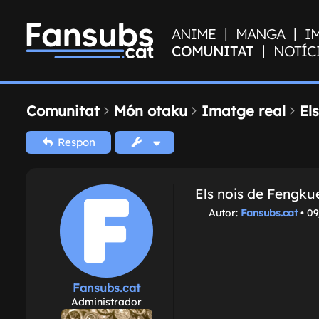
|
|
ANIME
MANGA
I
|
COMUNITAT
NOTÍC
Comunitat
Món otaku
Imatge real
El
Respon
Els nois de Fengku
M
Autor:
Fansubs.cat
•
09
i
s
s
a
t
Fansubs.cat
g
Administrador
e