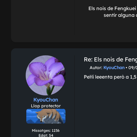
Els nois de Fengkuei n
sentir alguna c
Re: Els nois de Fe
M
Autor:
KyouChan
•
09/
i
Pel·li leeenta però a 1
s
s
a
t
KyouChan
g
Llop protector
e
Missatges:
1236
Edat:
54