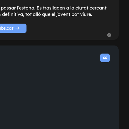
i passar l’estona. Es traslladen a la ciutat cercant
definitiva, tot allò que el jovent pot viure.
ubs.cat
T
o
r
n
a
a
l
’
i
n
i
c
i