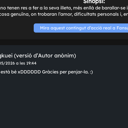
Sinopsi:
o tenen res a fer a la seva illeta, més enllà de barallar-se 
osa genuïna, on trobaran l’amor, dificultats personals i, en 
Mira aquest contingut d’acció real a Fans
ngkuei (versió d’Autor anònim)
05/2026 a les 19:44
,5 està bé xDDDDDD Gràcies per penjar-la. :)