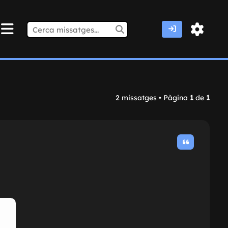
2 missatges • Pàgina
1
de
1
i