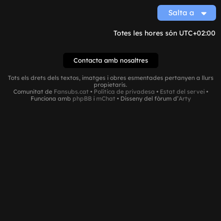
Salta a
Totes les hores són
UTC+02:00
Contacta amb nosaltres
Tots els drets dels textos, imatges i obres esmentades pertanyen a llurs
propietaris.
Comunitat de
Fansubs.cat
•
Política de privadesa
•
Estat del servei
•
Funciona amb
phpBB
i
mChat
• Disseny del fòrum d’
Arty