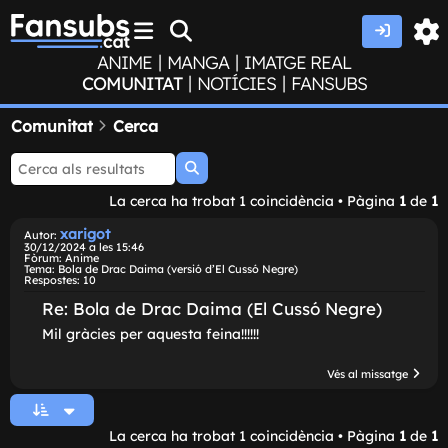
|
|
ANIME
MANGA
IMATGE REAL
|
|
COMUNITAT
NOTÍCIES
FANSUBS
Comunitat
Cerca
Cerca
La cerca ha trobat 1 coincidència • Pàgina
1
de
1
xarigot
Autor:
30/12/2024 a les 15:46
Fòrum:
Anime
Tema:
Bola de Drac Daima (versió d’El Cussó Negre)
Respostes:
10
Re: Bola de Drac Daima (El Cussó Negre)
Mil gràcies per aquesta feina!!!!!!
Vés al missatg
La cerca ha trobat 1 coincidència • Pàgina
1
de
1